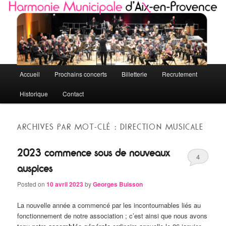
Quelques petites notes de l'HMAP
Harmonie Municipale d'Aix-en-Provence
Menu principal
Accueil
Prochains concerts
Billetterie
Recrutement
Aller au contenu principal
Aller au contenu secondaire
Historique
Contact
ARCHIVES PAR MOT-CLÉ :
DIRECTION MUSICALE
2023 commence sous de nouveaux
4
auspices
Posted on
10 avril 2023
by
Georges Buisson
La nouvelle année a commencé par les incontournables liés au
fonctionnement de notre association ; c’est ainsi que nous avons