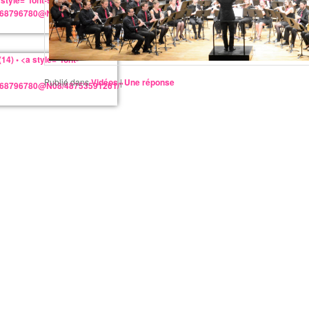
Publié dans
Vidéos
|
Une
réponse