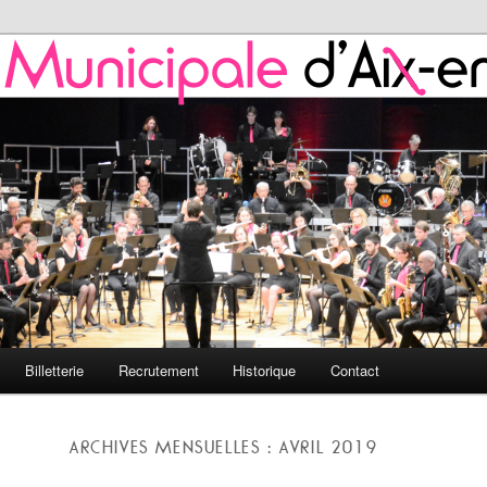
 de l'HMAP
nicipale d'Aix-en-Provence
Billetterie
Recrutement
Historique
Contact
ARCHIVES MENSUELLES :
AVRIL 2019