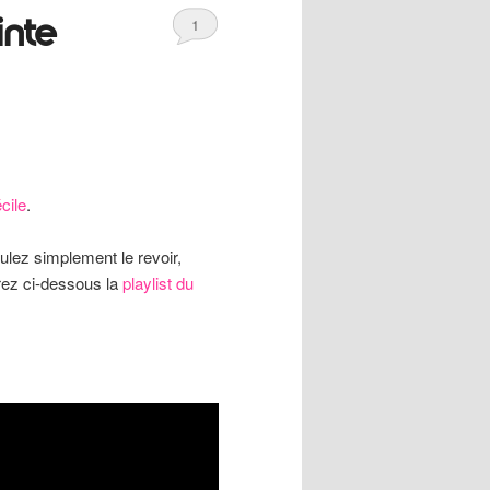
inte
1
cile
.
ulez simplement le revoir,
rez ci-dessous la
playlist du