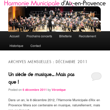
Quelques petites notes de l'HMAP
Harmonie Municipale d'Aix-en-Provence
Menu principal
Accueil
Prochains concerts
Billetterie
Recrutement
Aller au contenu principal
Aller au contenu secondaire
Historique
Contact
ARCHIVES MENSUELLES :
DÉCEMBRE 2011
Un siècle de musique… Mais pas
que !
Posted on
6 décembre 2011
by
Véronique
Dans un an, le 8 décembre 2012, l’Harmonie Municipale d’Aix en
Provence fêtera son centenaire en musique, naturellement, mais