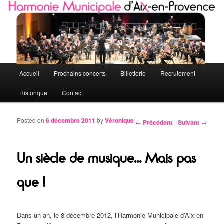
Quelques petites notes de l'HMAP
Harmonie Municipale d'Aix-en-Provence
Menu principal
Accueil
Prochains concerts
Billetterie
Recrutement
Aller au contenu principal
Aller au contenu secondaire
Historique
Contact
Posted on
6 décembre 2011
by
Véronique
←
Précédent
Suivant
→
Navigation des articles
Un siècle de musique… Mais pas
que !
Dans un an, le 8 décembre 2012, l’Harmonie Municipale d’Aix en