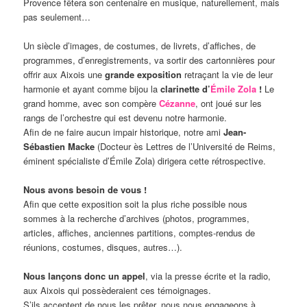
Provence fêtera son centenaire en musique, naturellement, mais
pas seulement…
Un siècle d’images, de costumes, de livrets, d’affiches, de
programmes, d’enregistrements, va sortir des cartonnières pour
offrir aux Aixois une
grande exposition
retraçant la vie de leur
harmonie et ayant comme bijou la
clarinette d’
Émile Zola
!
Le
grand homme, avec son compère
Cézanne
, ont joué sur les
rangs de l’orchestre qui est devenu notre harmonie.
Afin de ne faire aucun impair historique, notre ami
Jean-
Sébastien Macke
(Docteur ès Lettres de l’Université de Reims,
éminent spécialiste d’Émile Zola) dirigera cette rétrospective.
Nous avons besoin de vous !
Afin que cette exposition soit la plus riche possible nous
sommes à la recherche d’archives (photos, programmes,
articles, affiches, anciennes partitions, comptes-rendus de
réunions, costumes, disques, autres…).
Nous lançons donc un appel
, via la presse écrite et la radio,
aux Aixois qui possèderaient ces témoignages.
S’ils acceptent de nous les prêter, nous nous engageons à