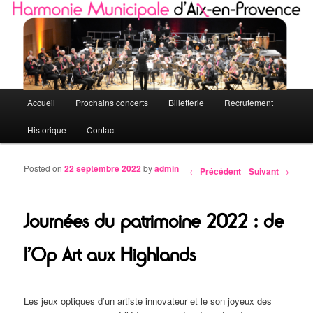
Quelques petites notes de l'HMAP
Harmonie Municipale d'Aix-en-Provence
Menu principal
Accueil
Prochains concerts
Billetterie
Recrutement
Aller au contenu principal
Aller au contenu secondaire
Historique
Contact
Posted on
22 septembre 2022
by
admin
←
Précédent
Suivant
→
Navigation des articles
Journées du patrimoine 2022 : de
l’Op Art aux Highlands
Les jeux optiques d’un artiste innovateur et le son joyeux des