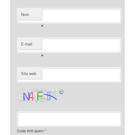
Nom
*
E-mail
*
Site web
Code Anti-spam
*