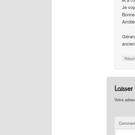
Je voy
Bonne 
Amitié
Gérard
ancien
Répo
Laisse
Votre adres
Comment