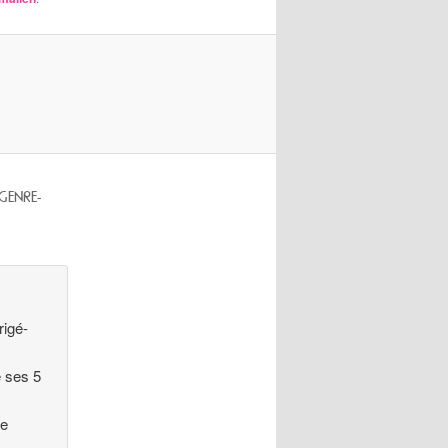
 GENRE-
rigé-
e ses 5
ne