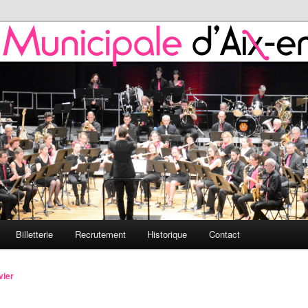
 de l'HMAP
nicipale d'Aix-en-Provence
Billetterie
Recrutement
Historique
Contact
vier