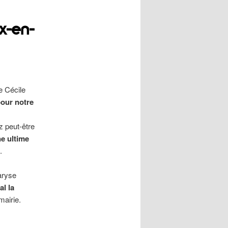
x-en-
e Cécile
pour notre
z peut-être
ne ultime
.
aryse
al la
mairie.