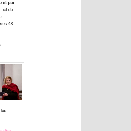
e et par
nnel de
e
 ses 48
n-
 les
malien
.