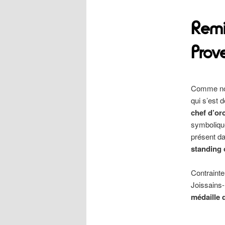
Remis
Prov
Comme nou
qui s’est 
chef d’or
symboliqu
présent da
standing 
Contrainte
Joissains-
médaille d