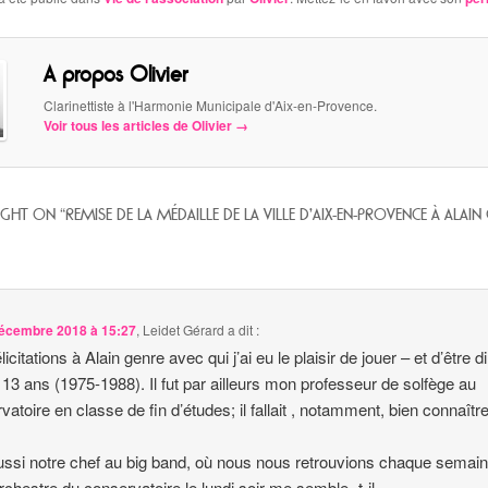
A propos Olivier
Clarinettiste à l'Harmonie Municipale d'Aix-en-Provence.
Voir tous les articles de Olivier
→
GHT ON “
REMISE DE LA MÉDAILLE DE LA VILLE D’AIX-EN-PROVENCE À ALAIN
écembre 2018 à 15:27
,
Leidet Gérard
a dit :
icitations à Alain genre avec qui j’ai eu le plaisir de jouer – et d’être di
 13 ans (1975-1988). Il fut par ailleurs mon professeur de solfège au
vatoire en classe de fin d’études; il fallait , notamment, bien connaîtr
 aussi notre chef au big band, où nous nous retrouvions chaque semai
orchestre du conservatoire le lundi soir me semble -t-il.