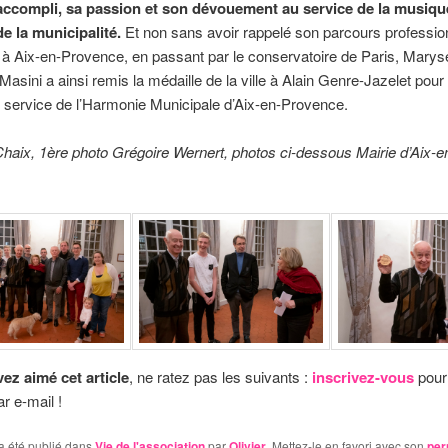
l accompli, sa passion et son dévouement au service de la musiqu
e la municipalité.
Et non sans avoir rappelé son parcours professio
à Aix-en-Provence, en passant par le conservatoire de Paris, Marys
Masini a ainsi remis la médaille de la ville à Alain Genre-Jazelet pour
 service de l’Harmonie Municipale d’Aix-en-Provence.
haix, 1ère photo Grégoire Wernert, photos ci-dessous Mairie d’Aix-e
ez aimé cet article
, ne ratez pas les suivants :
inscrivez-vous
pour
r e-mail !
a été publié dans
Vie de l'association
par
Olivier
. Mettez-le en favori avec son
per