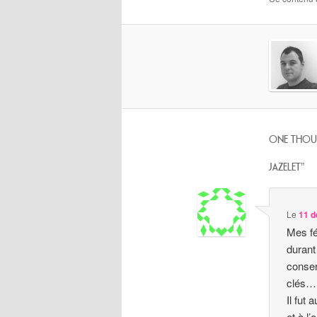
ONE THOU
JAZELET
”
Le
11 d
Mes fél
durant
conser
clés…
Il fut
et à l’