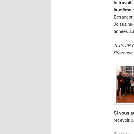
le travai
là-même d
Besançon 
Joissains-
années au
Texte JB C
Provence
Si vous av
recevoir pa
Ce contenu 