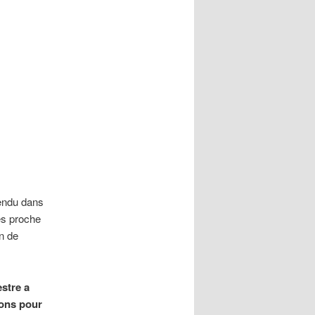
tendu dans
ès proche
n de
estre a
ions pour