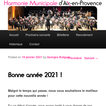
Quelques petites notes de l'HMAP
Harmonie Municipale d'Aix-en-Provence
Menu principal
Accueil
Prochains concerts
Billetterie
Recrutement
Aller au contenu principal
Aller au contenu secondaire
Historique
Contact
Posted on
19 janvier 2021
by
Georges Buisson
←
Précédent
Suivant
→
Navigation des articles
Bonne année 2021 !
Malgré le temps qui passe, nous vous souhaitons le meilleur
pour cette nouvelle année !
En ce début d’année, nous avons tardé à vous donner de nos