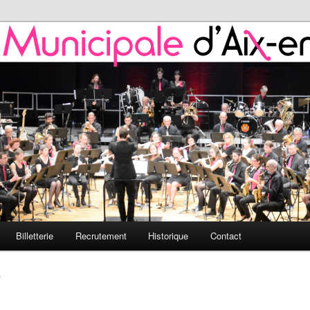
 de l'HMAP
nicipale d'Aix-en-Provence
Billetterie
Recrutement
Historique
Contact
r