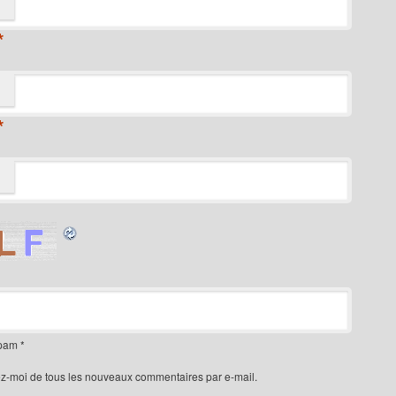
*
*
spam
*
z-moi de tous les nouveaux commentaires par e-mail.