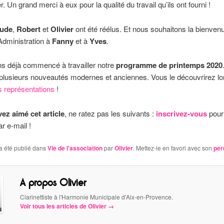
. Un grand merci à eux pour la qualité du travail qu’ils ont fourni !
aude
,
Robert
et
Olivier
ont été réélus. Et nous souhaitons la bienven
Administration à
Fanny
et à
Yves
.
s déjà commencé à travailler notre
programme de printemps 2020
plusieurs nouveautés modernes et anciennes. Vous le découvrirez l
 représentations
!
ez aimé cet article
, ne ratez pas les suivants :
inscrivez-vous
pour
r e-mail !
a été publié dans
Vie de l'association
par
Olivier
. Mettez-le en favori avec son
per
A propos Olivier
Clarinettiste à l'Harmonie Municipale d'Aix-en-Provence.
Voir tous les articles de Olivier
→