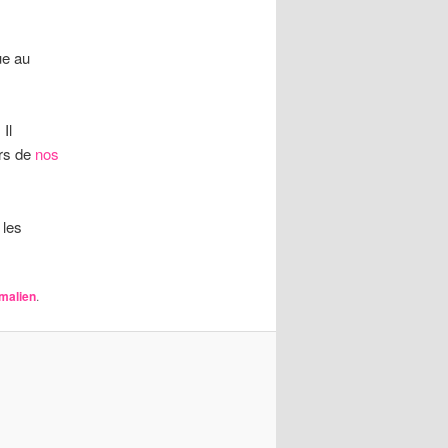
ue au
. Il
ors de
nos
 les
malien
.