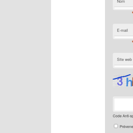
Nom
E-mail
Site web
Code Anti-
Prévene