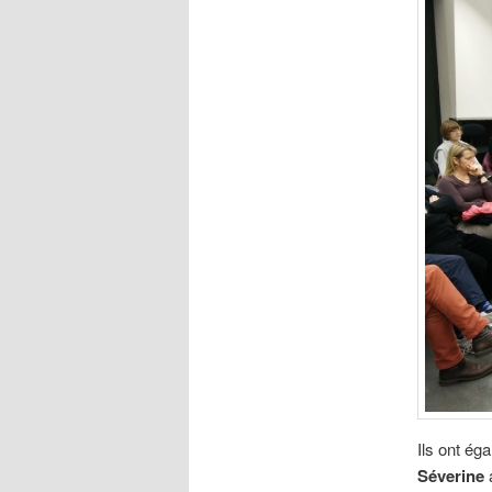
Ils ont ég
Séverine
a