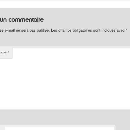
r un commentaire
se e-mail ne sera pas publiée.
Les champs obligatoires sont indiqués avec
*
aire
*