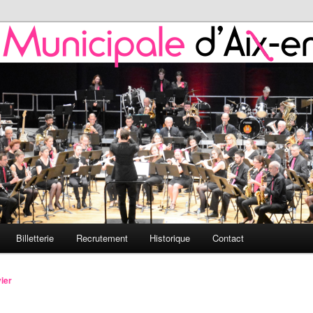
 de l'HMAP
nicipale d'Aix-en-Provence
Billetterie
Recrutement
Historique
Contact
vier