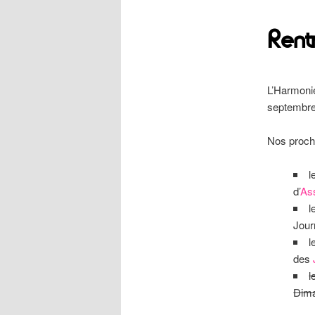
Ren
L’Harmonie
septembre,
Nos procha
l
d’
As
l
Jour
l
des
l
Dima