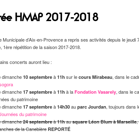
trée HMAP 2017-2018
 Municipale d’Aix-en-Provence a repris ses activités depuis le jeudi 
 1ère répétition de la saison 2017-2018.
ins concerts auront lieu :
e dimanche
10 septembre
à
11h
sur le
cours Mirabeau
, dans le cad
sogora
e dimanche
17 septembre
à
11h
à la
Fondation Vasarely
, dans le c
nées du patrimoine
e dimanche
17 septembre
à
14h30
au
parc Jourdan
, toujours dans 
Journées du patrimoine
e dimanche
24 septembre
à
11h
au
square Léon Blum à Marseille
,
nches de la Canebière
REPORTÉ