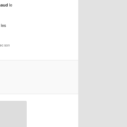
haud
le
 les
vec son