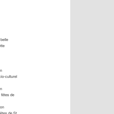
belle
tte
on
io-culturel
on
 fêtes de
ion
fêtes de St