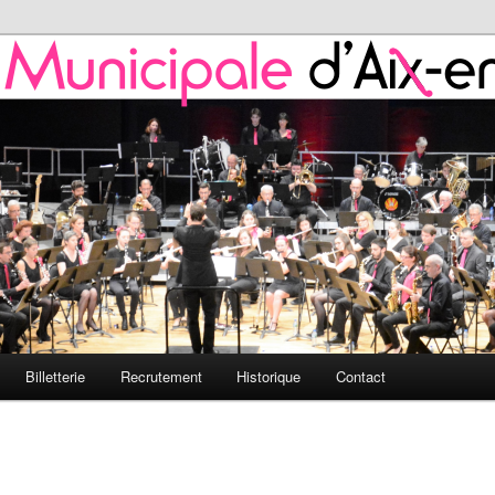
 de l'HMAP
nicipale d'Aix-en-Provence
Billetterie
Recrutement
Historique
Contact