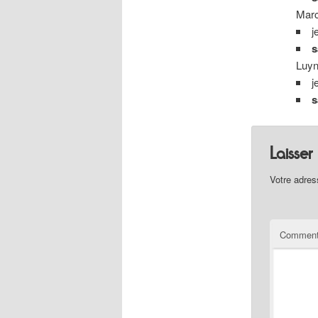
Marc
j
s
Luyn
j
s
Laisse
Votre adres
Comment