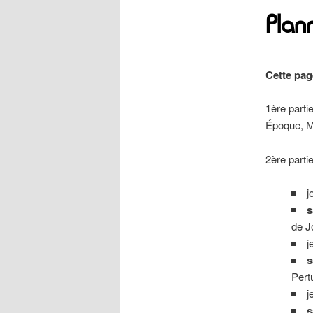
Plan
Cette pag
1ère parti
Époque, Mé
2ère parti
j
s
de J
j
s
Pert
j
s