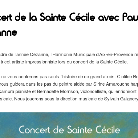
ert de la Sainte Cécile avec Pau
anne
adre de l’année Cézanne, l’Harmonie Municipale d’Aix-en-Provence r
cet artiste impressionniste lors du concert de la Sainte Cécile.
ne vous conterons pas seuls l’histoire de ce grand aixois. Clotilde Bo
 nous guidera dans les pas du peintre aidée par Sirine Amarouche harp
mura pianiste et Bernadette Morrison, violoncelliste, qui enrichiront 
sicale. Nous jouerons sous la direction musicale de Sylvain Guignery