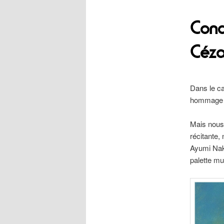
Conc
Céz
Dans le c
hommage à 
Mais nous 
récitante,
Ayumi Naka
palette mu