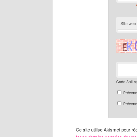
Site web
Code Anti-
Prévene
Prévenez
Ce site utilise Akismet pour ré
façon dont les données de vos