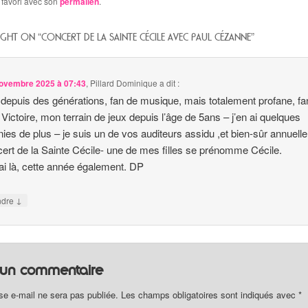
 favori avec son
permalien
.
GHT ON “
CONCERT DE LA SAINTE CÉCILE AVEC PAUL CÉZANNE
”
ovembre 2025 à 07:43
,
Pillard Dominique
a dit :
 depuis des générations, fan de musique, mais totalement profane, fa
 Victoire, mon terrain de jeux depuis l’âge de 5ans – j’en ai quelques
ies de plus – je suis un de vos auditeurs assidu ,et bien-sûr annuell
cert de la Sainte Cécile- une de mes filles se prénomme Cécile.
ai là, cette année également. DP
↓
ndre
r un commentaire
se e-mail ne sera pas publiée.
Les champs obligatoires sont indiqués avec
*