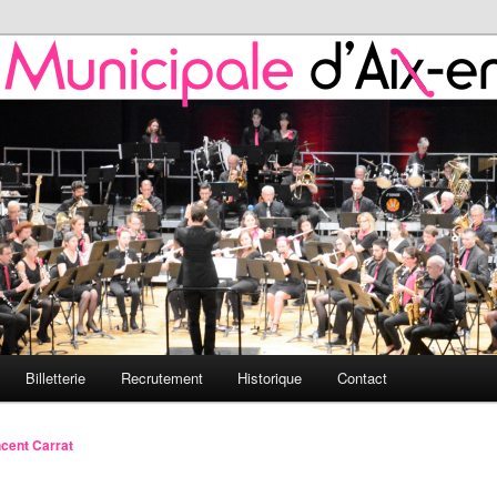
 de l'HMAP
nicipale d'Aix-en-Provence
Billetterie
Recrutement
Historique
Contact
ncent Carrat