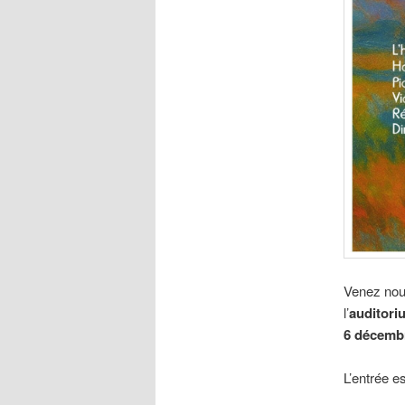
Venez nous
l’
auditori
6 décemb
L’entrée es