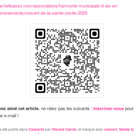
ww.helloasso.com/associations/harmonie-municipale-d-aix-en-
evenements/concert-de-la-sainte-cecile-2025
ez aimé cet article
, ne ratez pas les suivants :
inscrivez-vous
pour
r e-mail !
a été publié dans
Concerts
par
Vincent Carrat
, et marqué avec
concert
,
Sainte C