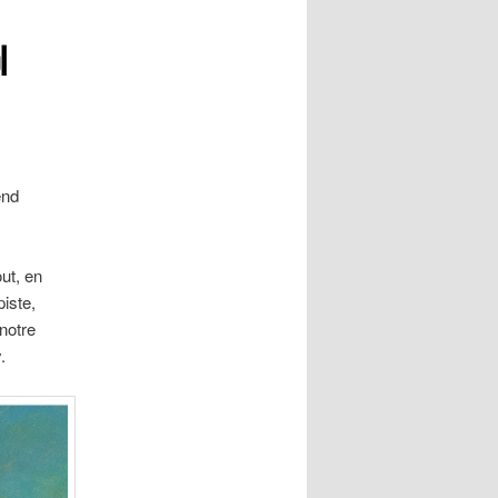
l
end
ut, en
iste,
notre
.