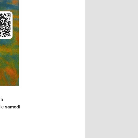
 à
 le
samedi