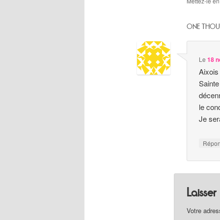
Mettez-le en
ONE THOU
Le
18 n
Aixois
Sainte
décenn
le con
Je ser
Répo
Laisse
Votre adres