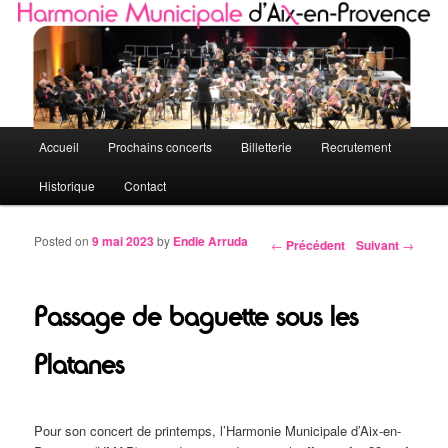
Quelques petites notes de l'HMAP
Harmonie Municipale d'Aix-en-Provence
Menu principal
Accueil
Prochains concerts
Billetterie
Recrutement
Aller au contenu principal
Aller au contenu secondaire
Historique
Contact
Posted on
9 mai 2023
by
Endie Arruda
←
Précédent
Suivant
→
Navigation des articles
Passage de baguette sous les
Platanes
Pour son concert de printemps, l’Harmonie Municipale d’Aix-en-