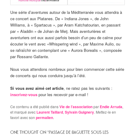
Une série d’aventures autour de la Méditerranée vous attendra à
ce concert aux Platanes. De « Indiana Jones », de John
Williams, à « Spartacus », par Aram Katchatourian, en passant
par « Aladdin » de Johan de Meij. Mais aventurières et
aventuriers ont eux aussi parfois besoin d’un peu de calme pour
écouter le vent avec «Whispering wind », par Maxime Aulio, ou
se rafraîchir en contemplant une « Aurora Borealis », composée
par Rossano Gallante.
Nous vous attendons nombreux pour bien commencer cette série
de concerts qui nous conduira jusqu’à l’été.
Si vous avez aimé cet article
, ne ratez pas les suivants :
inscrivez-vous
pour les recevoir par e-mail !
Ce contenu a été publié dans
Vie de l'association
par
Endie Arruda
,
et marqué avec
Laurent Taillard
,
Sylvain Guignery
. Mettez-le en
favori avec son
permalien
.
ONE THOUGHT ON “
PASSAGE DE BAGUETTE SOUS LES