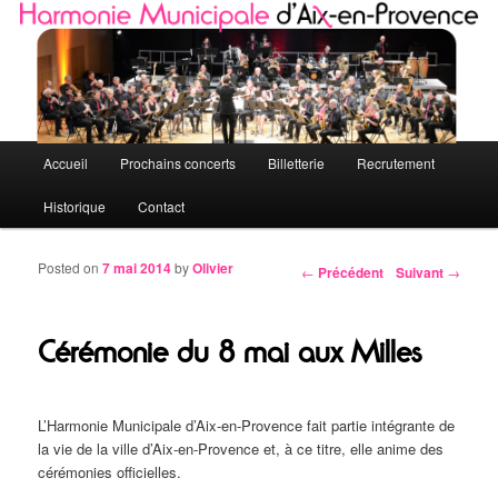
Quelques petites notes de l'HMAP
Harmonie Municipale d'Aix-en-Provence
Menu principal
Accueil
Prochains concerts
Billetterie
Recrutement
Aller au contenu principal
Aller au contenu secondaire
Historique
Contact
Posted on
7 mai 2014
by
Olivier
←
Précédent
Suivant
→
Navigation des articles
Cérémonie du 8 mai aux Milles
L’Harmonie Municipale d’Aix-en-Provence fait partie intégrante de
la vie de la ville d’Aix-en-Provence et, à ce titre, elle anime des
cérémonies officielles.